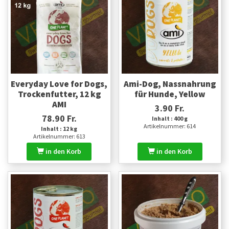
Everyday Love for Dogs,
Ami-Dog, Nassnahrung
Trockenfutter, 12 kg
für Hunde, Yellow
AMI
3.90 Fr.
78.90 Fr.
Inhalt : 400 g
Artikelnummer: 614
Inhalt : 12 kg
Artikelnummer: 613
in den Korb
in den Korb