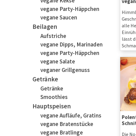
vegane Kekse
vegan
vegane Party-Häppchen
Himmli
vegane Saucen
Geschm
alle H
Beilagen
Einrüh
Aufstriche
lässt d
vegane Dipps, Marinaden
Schmau
vegane Party-Häppchen
vegane Salate
veganer Grillgenuss
Getränke
Getränke
Smoothies
Hauptspeisen
vegane Aufläufe, Gratins
Polen
Schnit
vegane Bratenstücke
vegane Bratlinge
Die No