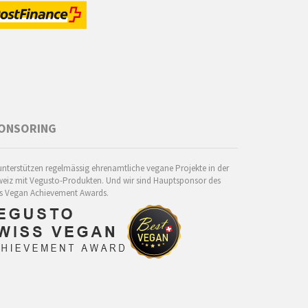
ONSORING
unterstützen regelmässig ehrenamtliche vegane Projekte in der
eiz mit Vegusto-Produkten. Und wir sind Hauptsponsor des
s Vegan Achievement Awards.