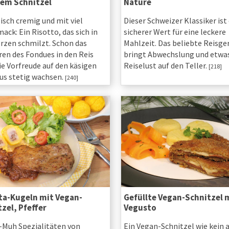
em Schnitzel
Nature
sch cremig und mit viel
Dieser Schweizer Klassiker ist 
ack: Ein Risotto, das sich in
sicherer Wert für eine leckere
erzen schmilzt. Schon das
Mahlzeit. Das beliebte Reisge
ren des Fondues in den Reis
bringt Abwechslung und etwa
ie Vorfreude auf den käsigen
Reiselust auf den Teller.
[218]
s stetig wachsen.
[240]
ta-Kugeln mit Vegan-
Gefüllte Vegan-Schnitzel 
zel, Pfeffer
Vegusto
-Muh Spezialitäten von
Ein Vegan-Schnitzel wie kein 