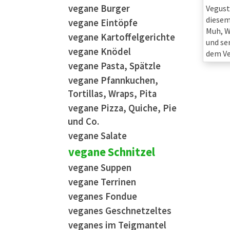
vegane Burger
Vegusto
diesem
vegane Eintöpfe
Muh, W
vegane Kartoffelgerichte
und se
vegane Knödel
dem Ve
vegane Pasta, Spätzle
vegane Pfannkuchen,
Tortillas, Wraps, Pita
vegane Pizza, Quiche, Pie
und Co.
vegane Salate
vegane Schnitzel
vegane Suppen
vegane Terrinen
veganes Fondue
veganes Geschnetzeltes
veganes im Teigmantel