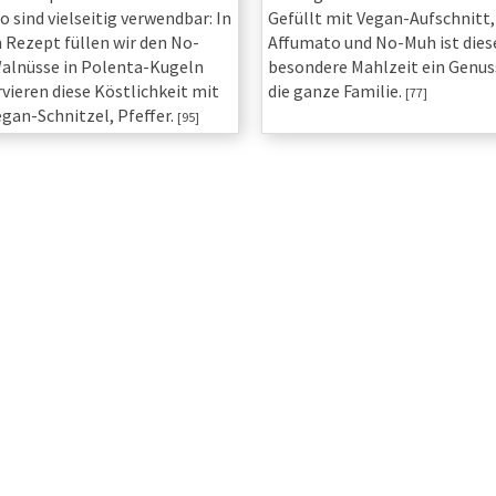
 sind vielseitig verwendbar: In
Gefüllt mit Vegan-Aufschnitt,
 Rezept füllen wir den No-
Affumato und No-Muh ist dies
alnüsse in ­Polenta-Kugeln
besondere Mahlzeit ein Genus
rvieren diese Köstlichkeit mit
die ganze Familie.
[77]
gan-Schnitzel, Pfeffer.
[95]