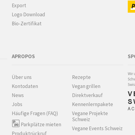
Export
Logo Download
Bio-Zertifikat
APROPOS
SP
Wir 
Über uns
Rezepte
Schw
Swis
Kontodaten
Vegan grillen
News
Direktverkauf
Jobs
Kennenlern­pakete
Häufige Fragen (FAQ)
Vegane Projekte
Schweiz
Parkplätze mieten
Vegane Events Schweiz
Produktrückruf