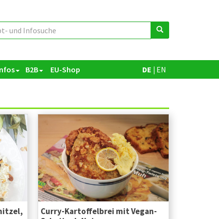
Infos
B2B
EU-Shop
DE
|
EN
itzel,
Curry-Kartoffelbrei mit Vegan-