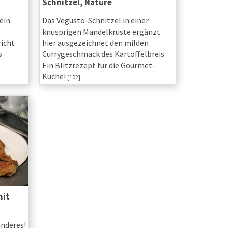
Schnitzel, Nature
ein
Das Vegusto-Schnitzel in einer
knusprigen Mandelkruste ergänzt
richt
hier ausgezeichnet den milden
s
Currygeschmack des Kartoffelbreis:
Ein Blitzrezept für die Gourmet-
Küche!
[102]
mit
anderes!