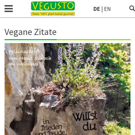
DE
|
EN
Vegane Zitate