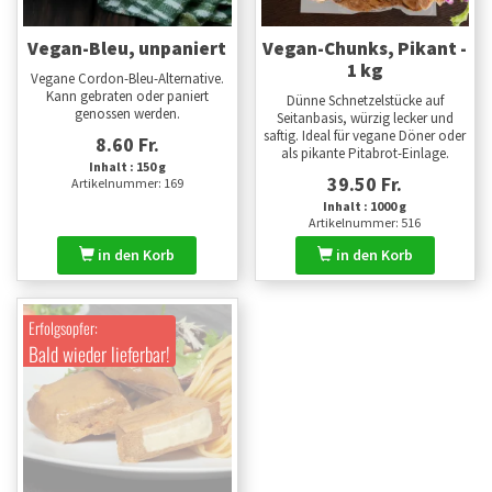
Vegan-Bleu, unpaniert
Vegan-Chunks, Pikant -
1 kg
Vegane Cordon-Bleu-Alternative.
Kann gebraten oder paniert
Dünne Schnetzelstücke auf
genossen werden.
Seitanbasis, würzig lecker und
saftig. Ideal für vegane Döner oder
8.60 Fr.
als pikante Pitabrot-Einlage.
Inhalt : 150 g
39.50 Fr.
Artikelnummer: 169
Inhalt : 1000 g
Artikelnummer: 516
in den Korb
in den Korb
Erfolgsopfer:
Bald wieder lieferbar!