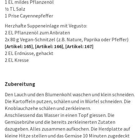
1 EL mildes Pflanzenöl
½ TL Salz
1 Prise Cayennepfeffer
Herzhafte Suppeneinlage mit Vegusto:
2 EL Pflanzenöl zum Anbraten
2x 80 g Vegan-Schnitzel (z.B. Nature, Paprika oder Pfeffer)
[Artikel: 165]
,
[Artikel: 166]
,
[Artikel: 167]
2 EL Erdnüsse, gehackt
2 EL Kresse
Zubereitung
Den Lauch und den Blumenkohl waschen und klein schneiden.
Die Kartoffeln putzen, schälen und in Würfel schneiden. Die
Knob­lauchzehe schälen und zerkleinern.
Anschliessend das Wasser in einen Topf giessen. Die
Gemüsebrühe und die bereits zerkleinerten Zutaten
dazugeben. Alles zusammen aufkochen. Die Herdplatte auf
kleine Hitze stellen und das Gemüse 10 Minuten zugedeckt