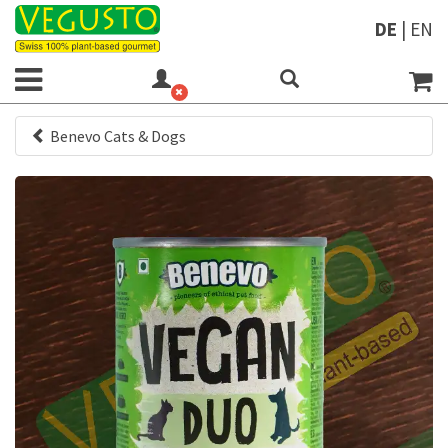
DE
|
EN
Benevo Cats & Dogs