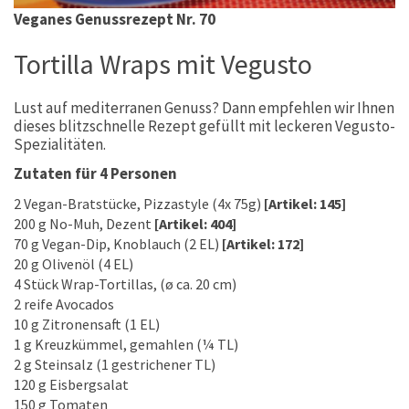
Veganes Genussrezept Nr. 70
Tortilla Wraps mit Vegusto
Lust auf mediterranen Genuss? Dann empfehlen wir Ihnen
dieses blitzschnelle Rezept gefüllt mit leckeren Vegusto-
Spezialitäten.
Zutaten für 4 Personen
2 Vegan-Bratstücke, Pizzastyle (4x 75g)
[Artikel: 145]
200 g No-Muh, Dezent
[Artikel: 404]
70 g Vegan-Dip, Knoblauch (2 EL)
[Artikel: 172]
20 g Olivenöl (4 EL)
4 Stück Wrap-Tortillas, (ø ca. 20 cm)
2 reife Avocados
10 g Zitronensaft (1 EL)
1 g Kreuzkümmel, gemahlen (¼ TL)
2 g Steinsalz (1 gestrichener TL)
120 g Eisbergsalat
150 g Tomaten