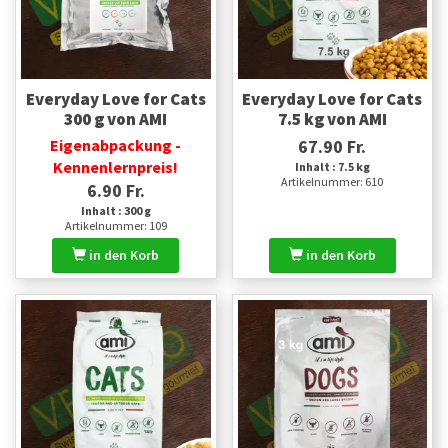
Everyday Love for Cats
Everyday Love for Cats
300 g von AMI
7.5 kg von AMI
Eigenabpackung -
67.90 Fr.
Kennenlernpreis!
Inhalt : 7.5 kg
Artikelnummer: 610
6.90 Fr.
Inhalt : 300 g
Artikelnummer: 109
in den Korb
in den Korb