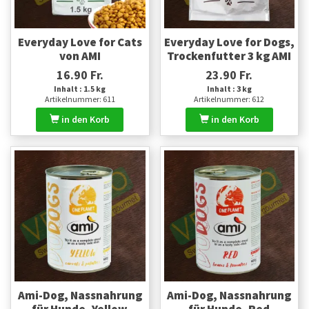
Everyday Love for Cats
Everyday Love for Dogs,
von AMI
Trockenfutter 3 kg AMI
16.90 Fr.
23.90 Fr.
Inhalt : 1.5 kg
Inhalt : 3 kg
Artikelnummer: 611
Artikelnummer: 612
in den Korb
in den Korb
Ami-Dog, Nassnahrung
Ami-Dog, Nassnahrung
für Hunde, Yellow
für Hunde, Red