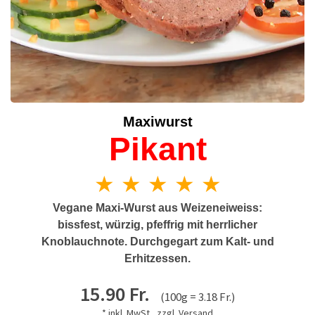
Maxiwurst
Pikant
★ ★ ★ ★ ★
Vegane Maxi-Wurst aus Weizeneiweiss:
bissfest, würzig, pfeffrig mit herrlicher
Knoblauchnote. Durchgegart zum Kalt- und
Erhitzessen.
15.90 Fr.
(100g = 3.18 Fr.)
* inkl. MwSt., zzgl.
Versand