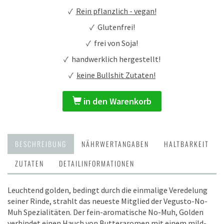
✓
Rein pflanzlich - vegan!
✓ Glutenfrei!
✓ frei von Soja!
✓ handwerklich hergestellt!
✓
keine Bullshit Zutaten!
in den Warenkorb
BESCHREIBUNG
NÄHRWERTANGABEN
HALTBARKEIT
ZUTATEN
DETAILINFORMATIONEN
Leuchtend golden, bedingt durch die einmalige Veredelung
seiner Rinde, strahlt das neueste Mitglied der Vegusto-No-
Muh Spezialitäten. Der fein-aromatische No-Muh, Golden
verbindet einen Hauch von Butteraromen mit einem mild-