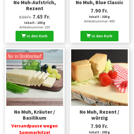
No Muh-Aufstrich,
No Muh, Blue Classic
Rezent
7.90 Fr.
7.65 Fr.
8.50 Fr.
Inhalt : 200 g
Artikelnummer: 400
Inhalt : 180 g
Artikelnummer: 203
in den Korb
in den Korb
Nur im Direktverkauf!
No Muh, Kräuter /
No Muh, Rezent /
Basilikum
würzig
Versandpause wegen
7.90 Fr.
Sommerhitze!
Inhalt : 200 g