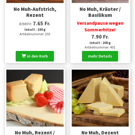
No Muh-Aufstrich,
No Muh, Kräuter /
Rezent
Basilikum
7.65 Fr.
Versandpause wegen
8.50 Fr.
Sommerhitze!
Inhalt : 180 g
Artikelnummer: 203
7.90 Fr.
Inhalt : 200 g
Artikelnummer: 401
in den Korb
mehr Details
No Muh, Rezent /
No Muh, Dezent