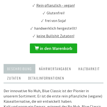
✓
Rein pflanzlich - vegan!
✓ Glutenfrei!
✓ frei von Soja!
✓ handwerklich hergestellt!
✓
keine Bullshit Zutaten!
in den Warenkorb
BESCHREIBUNG
NÄHRWERTANGABEN
HALTBARKEIT
ZUTATEN
DETAILINFORMATIONEN
Der innovative No Muh, Blue Classic ist der Pionier in
unserem Sortiment. Er ist die erste rein pflanzliche (vegane)
Käsealternative, die wir entwickelt haben.
Kalt und warm ein Genuss, erinnert der No Muh, Blue Classic