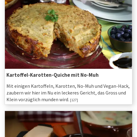
Kartoffel-Karotten-Quiche mit No-Muh
Mit einigen Kartoffeln, Karotten, No-Muh und Vegan-Hack,
zaubern wir hier im Nu ein leckeres Gericht, das Gross und
Klein vorzüglich munden wird.
[127]