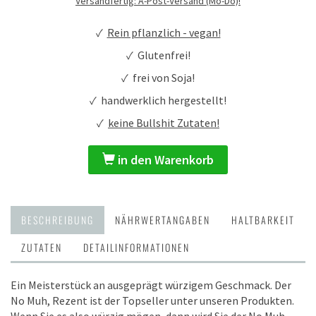
Versandfertig: A-Post-Versand (Mo-Do)!
✓
Rein pflanzlich - vegan!
✓ Glutenfrei!
✓ frei von Soja!
✓ handwerklich hergestellt!
✓
keine Bullshit Zutaten!
in den Warenkorb
BESCHREIBUNG
NÄHRWERTANGABEN
HALTBARKEIT
ZUTATEN
DETAILINFORMATIONEN
Ein Meisterstück an ausgeprägt würzigem Geschmack. Der
No Muh, Rezent ist der Topseller unter unseren Produkten.