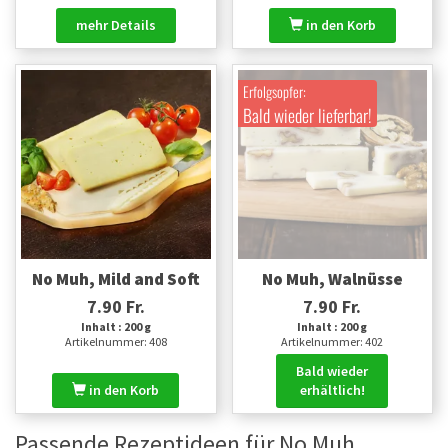
mehr Details
in den Korb
Erfolgsopfer:
Bald wieder lieferbar!
No Muh, Mild and Soft
No Muh, Walnüsse
7.90 Fr.
7.90 Fr.
Inhalt : 200 g
Inhalt : 200 g
Artikelnummer: 408
Artikelnummer: 402
Bald wieder
in den Korb
erhältlich!
Passende Rezeptideen für No Muh,