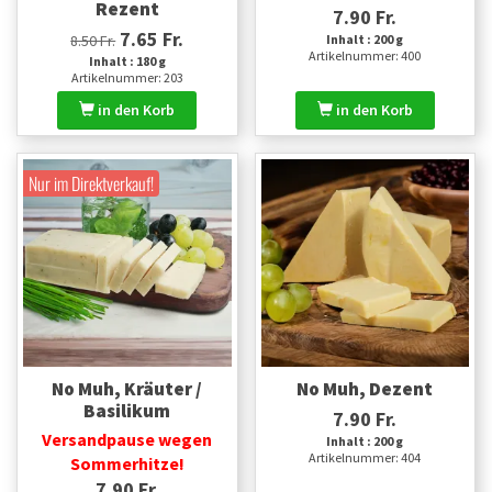
Rezent
7.90 Fr.
7.65 Fr.
8.50 Fr.
Inhalt : 200 g
Artikelnummer: 400
Inhalt : 180 g
Artikelnummer: 203
in den Korb
in den Korb
Nur im Direktverkauf!
No Muh, Kräuter /
No Muh, Dezent
Basilikum
7.90 Fr.
Versandpause wegen
Inhalt : 200 g
Artikelnummer: 404
Sommerhitze!
7.90 Fr.