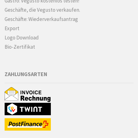
Gastro: Vegusto kostenlos testen!
Geschäfte, die Vegusto verkaufen.
Geschäfte: Wiederverkaufsantrag
Export
Logo Download
Bio-Zertifikat
ZAHLUNGSARTEN