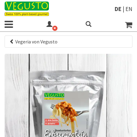
DE
|
EN
Vegeria von Vegusto