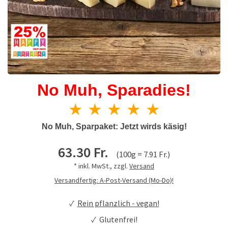
No Muh, Sparadies!
★ ★ ★ ★ ★
No Muh, Sparpaket: Jetzt wirds käsig!
63.30 Fr.
(100g = 7.91 Fr.)
* inkl. MwSt., zzgl.
Versand
Versandfertig: A-Post-Versand (Mo-Do)!
✓
Rein pflanzlich - vegan!
✓ Glutenfrei!