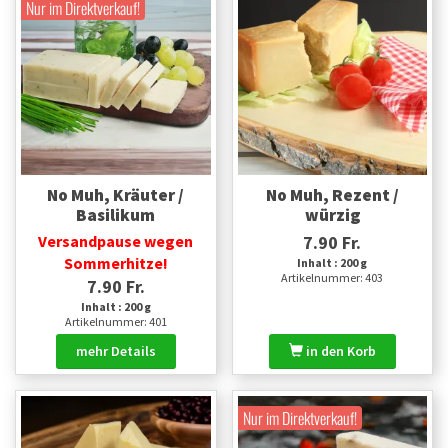
Nur im Direktverkauf!
No Muh, Kräuter /
No Muh, Rezent /
Basilikum
würzig
Versandpause wegen
7.90 Fr.
Sommerhitze!
Inhalt : 200 g
Artikelnummer: 403
7.90 Fr.
Inhalt : 200 g
Artikelnummer: 401
mehr Details
in den Korb
Nur im Direktverkauf!