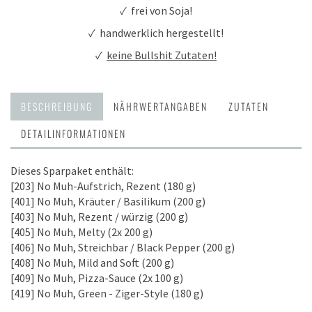
✓ frei von Soja!
✓ handwerklich hergestellt!
✓
keine Bullshit Zutaten!
BESCHREIBUNG
NÄHRWERTANGABEN
ZUTATEN
DETAILINFORMATIONEN
Dieses Sparpaket enthält:
[203] No Muh-Aufstrich, Rezent (180 g)
[401] No Muh, Kräuter / Basilikum (200 g)
[403] No Muh, Rezent / würzig (200 g)
[405] No Muh, Melty (2x 200 g)
[406] No Muh, Streichbar / Black Pepper (200 g)
[408] No Muh, Mild and Soft (200 g)
[409] No Muh, Pizza-Sauce (2x 100 g)
[419] No Muh, Green - Ziger-Style (180 g)