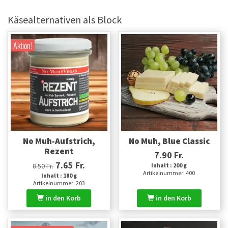
Käsealternativen als Block
Aktion!
No Muh-Aufstrich,
No Muh, Blue Classic
Rezent
7.90 Fr.
7.65 Fr.
8.50 Fr.
Inhalt : 200 g
Artikelnummer: 400
Inhalt : 180 g
Artikelnummer: 203
in den Korb
in den Korb