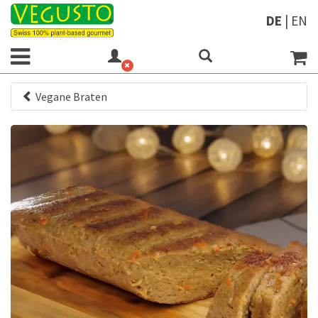
DE
|
EN
Vegane Braten