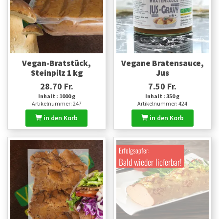
Vegan-Bratstück,
Vegane Bratensauce,
Steinpilz 1 kg
Jus
28.70 Fr.
7.50 Fr.
Inhalt : 1000 g
Inhalt : 350 g
Artikelnummer: 247
Artikelnummer: 424
in den Korb
in den Korb
Erfolgsopfer:
Bald wieder lieferbar!