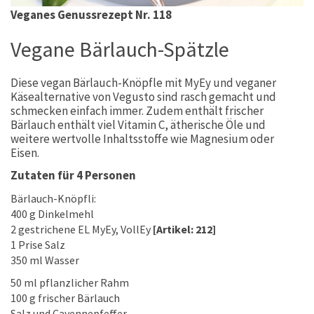
Veganes Genussrezept Nr. 118
Vegane Bärlauch-Spätzle
Diese vegan Bärlauch-Knöpfle mit MyEy und veganer
Käsealternative von Vegusto sind rasch gemacht und
schmecken einfach immer. Zudem enthält frischer
Bärlauch enthält viel Vitamin C, ätherische Öle und
weitere wertvolle Inhaltsstoffe wie Magnesium oder
Eisen.
Zutaten für 4 Personen
Bärlauch-Knöpfli:
400 g Dinkelmehl
2 gestrichene EL MyEy, VollEy
[Artikel: 212]
1 Prise Salz
350 ml Wasser
50 ml pflanzlicher Rahm
100 g frischer Bärlauch
Salz und Cayennepfeffer